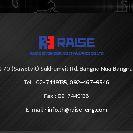
it 70 (Sawetvit) Sukhumvit Rd. Bangna Nua Bangn
Tel :
02-7449135
,
092-467-9546
Fax : 02-7449136
E-mail :
info.th@raise-eng.com