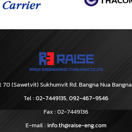
it 70 (Sawetvit) Sukhumvit Rd. Bangna Nua Bangn
Tel :
02-7449135
,
092-467-9546
Fax : 02-7449136
E-mail :
info.th@raise-eng.com