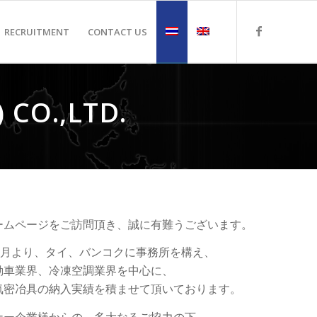
RECRUITMENT
CONTACT US
 CO.,LTD.
ームページをご訪問頂き、誠に有難うございます。
年2月より、タイ、バンコクに事務所を構え、
動車業界、冷凍空調業界を中心に、
気密冶具の納入実績を積ませて頂いております。
ナー企業様からの、多大なるご協力の下、