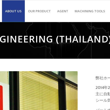
ABOUT US
OUR PRODUCT
AGENT
MACHINING TOOLS
GINEERING (THAILAND)
弊社ホ
2014
主に自
シール
パート