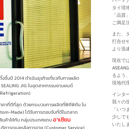
タイ現
「品質
ご満足
また、
打合せ
より迅
現在で
ASE
るよう
ั้งขึ้นปี 2014 ดำเนินธุรกิจเกี่ยวกับการผลิต
現地代
บบ SEALING JIG ในอุตสาหกรรมยานยนต์
Refrigeration)
インタ
我々の
าคาที่ดีที่สุด ด้วยกระบวนการผลิตที่พิถีพิถัน ใน
「いつ
tom-Made) ได้รับการตอบรับที่ดีในตลาด
少しで
อาเซียน
สินค้าให้กับ กลุ่มประเทศแถบ
いたし
มี บริการดูแลหลังการขาย (Customer Service)