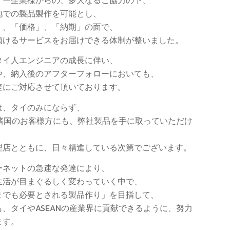
地での製品製作を可能とし、
」、「価格」、「納期」の面で、
頂けるサービスをお届けできる体制が整いました。
タイ人エンジニアの成長に伴い、
や、納入後のアフターフォローにおいても、
速にご対応させて頂いております。
は、タイのみにならず、
AN諸国のお客様方にも、弊社製品を手に取っていただけ
、
理店とともに、日々精進している次第でございます。
ーネットの急速な発達により、
生活が目まぐるしく変わっていく中で、
までも必要とされる製品作り」を目指して、
も、タイやASEANの産業界に貢献できるように、努力
ます。